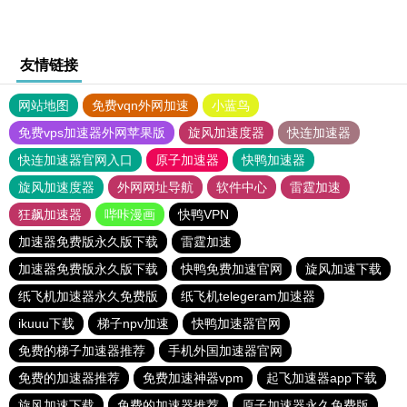
友情链接
网站地图
免费vqn外网加速
小蓝鸟
免费vps加速器外网苹果版
旋风加速度器
快连加速器
快连加速器官网入口
原子加速器
快鸭加速器
旋风加速度器
外网网址导航
软件中心
雷霆加速
狂飙加速器
哔咔漫画
快鸭VPN
加速器免费版永久版下载
雷霆加速
加速器免费版永久版下载
快鸭免费加速官网
旋风加速下载
纸飞机加速器永久免费版
纸飞机telegeram加速器
ikuuu下载
梯子npv加速
快鸭加速器官网
免费的梯子加速器推荐
手机外国加速器官网
免费的加速器推荐
免费加速神器vpm
起飞加速器app下载
旋风加速下载
免费的加速器推荐
原子加速器永久免费版