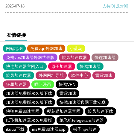
2025-07-18
支持
[0]
反对
[0]
友情链接
网站地图
免费vqn外网加速
小蓝鸟
免费vps加速器外网苹果版
旋风加速度器
快连加速器
快连加速器官网入口
原子加速器
快鸭加速器
旋风加速度器
外网网址导航
软件中心
雷霆加速
狂飙加速器
哔咔漫画
快鸭VPN
加速器免费版永久版下载
雷霆加速
加速器免费版永久版下载
快鸭加速器官网下载安卓
快鸭免费加速官网
樱花猫加速器官网
旋风加速下载
纸飞机加速器永久免费版
纸飞机telegeram加速器
ikuuu下载
ins免费加速器app
梯子npv加速