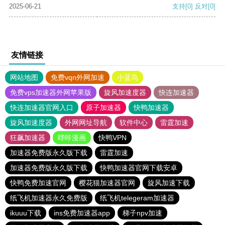
2025-06-21
支持
[0]
反对
[0]
友情链接
网站地图
免费vqn外网加速
小蓝鸟
免费vps加速器外网苹果版
旋风加速度器
快连加速器
快连加速器官网入口
原子加速器
快鸭加速器
旋风加速度器
外网网址导航
软件中心
雷霆加速
狂飙加速器
哔咔漫画
快鸭VPN
加速器免费版永久版下载
雷霆加速
加速器免费版永久版下载
快鸭加速器官网下载安卓
快鸭免费加速官网
樱花猫加速器官网
旋风加速下载
纸飞机加速器永久免费版
纸飞机telegeram加速器
ikuuu下载
ins免费加速器app
梯子npv加速