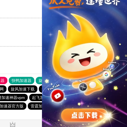
支持
[0]
反对
[0]
支持
[0]
反对
[0]
速器
快鸭加速器
旋风加速度器
外网网址导航
软件中心
网
旋风加速下载
纸飞机加速器永久免费版
费加速神器vpm
起飞加速器app下载
旋风加速下载
加速器官方版
雷霆加速
点点加速器