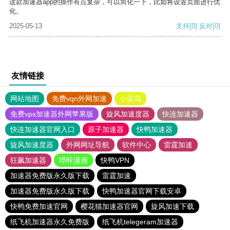
这款加速器app的操作有点复杂，可以简化一下，比如将设置页面进行优
化。
2025-05-13
支持
[0]
反对
[0]
友情链接
网站地图
免费vqn外网加速
小蓝鸟
免费vps加速器外网苹果版
旋风加速度器
快连加速器
快连加速器官网入口
原子加速器
快鸭加速器
旋风加速度器
外网网址导航
软件中心
雷霆加速
狂飙加速器
哔咔漫画
快鸭VPN
加速器免费版永久版下载
雷霆加速
加速器免费版永久版下载
快鸭加速器官网下载安卓
快鸭免费加速官网
樱花猫加速器官网
旋风加速下载
纸飞机加速器永久免费版
纸飞机telegeram加速器