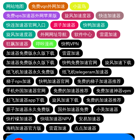
网站地图
免费vqn外网加速
小蓝鸟
免费vps加速器外网苹果版
旋风加速度器
快连加速器
快连加速器官网入口
原子加速器
快鸭加速器
旋风加速度器
外网网址导航
软件中心
雷霆加速
狂飙加速器
哔咔漫画
快鸭VPN
加速器免费版永久版下载
雷霆加速
加速器免费版永久版下载
快鸭免费加速官网
旋风加速下载
纸飞机加速器永久免费版
纸飞机telegeram加速器
梯子npv加速
快鸭加速器官网
免费的梯子加速器推荐
手机外国加速器官网
免费的加速器推荐
免费加速神器vpm
起飞加速器app下载
旋风加速下载
免费的加速器推荐
原子加速器永久免费版
国外加速器免费
小美加速器
快柠檬加速器
快喵加速器NPV
安易加速器
海鸥加速器官方版
雷霆加速
点点加速器
毒舌加速器破解版永久免费
小黄鸭vp加速
快喵加速器NPV