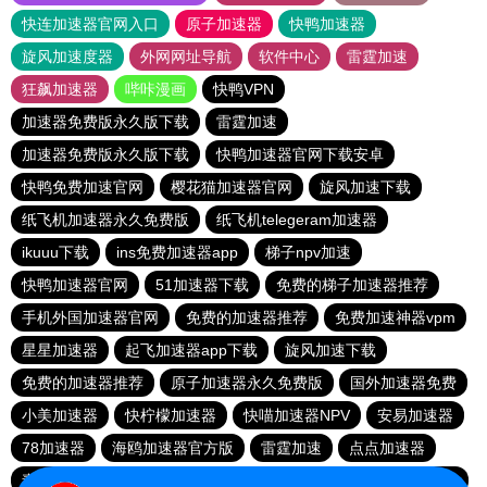
快连加速器官网入口
原子加速器
快鸭加速器
旋风加速度器
外网网址导航
软件中心
雷霆加速
狂飙加速器
哔咔漫画
快鸭VPN
加速器免费版永久版下载
雷霆加速
加速器免费版永久版下载
快鸭加速器官网下载安卓
快鸭免费加速官网
樱花猫加速器官网
旋风加速下载
纸飞机加速器永久免费版
纸飞机telegeram加速器
ikuuu下载
ins免费加速器app
梯子npv加速
快鸭加速器官网
51加速器下载
免费的梯子加速器推荐
手机外国加速器官网
免费的加速器推荐
免费加速神器vpm
星星加速器
起飞加速器app下载
旋风加速下载
免费的加速器推荐
原子加速器永久免费版
国外加速器免费
小美加速器
快柠檬加速器
快喵加速器NPV
安易加速器
78加速器
海鸥加速器官方版
雷霆加速
点点加速器
毒舌加速器破解版永久免费
小黄鸭vp加速
快喵加速器NPV